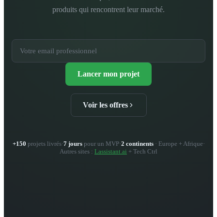
produits qui rencontrent leur marché.
Lancer mon projet
Voir les offres
+150
projets livrés
·
7 jours
pour un MVP
·
2 continents
· Europe + Afrique
·
Autres sites :
Lassistant.ai
+ Tech Ctrl