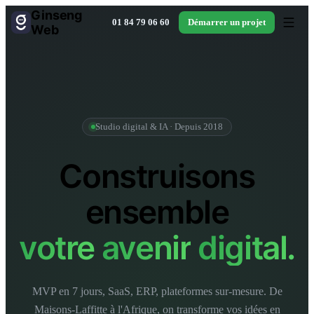
Ginseng
01 84 79 06 60
Démarrer un projet
Web
Studio digital & IA · Depuis 2018
Construisons
ensemble
votre
avenir
digital.
MVP en 7 jours, SaaS, ERP, plateformes sur-mesure. De
Maisons-Laffitte à l'Afrique, on transforme vos idées en