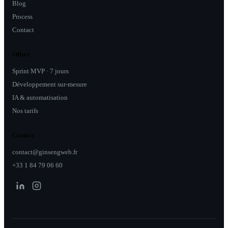
Blog
Process
Contact
Offres
Sprint MVP · 7 jours
Développement sur-mesure
IA & automatisation
Nos tarifs
Contact
contact@ginsengweb.fr
+33 1 84 79 06 60