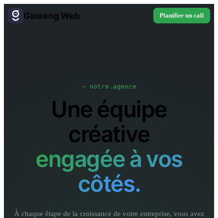
Ginseng Web
Planifier un call
— notre.agence
Une équipe
créative
engagée à vos
côtés.
À chaque étape de la croissance de votre entreprise, vous avez