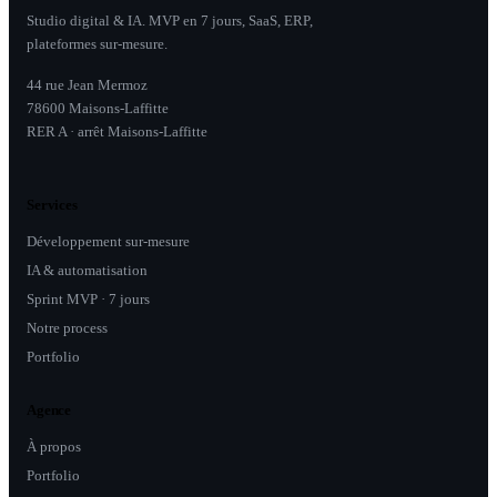
Studio digital & IA. MVP en 7 jours, SaaS, ERP,
plateformes sur-mesure.
44 rue Jean Mermoz
78600 Maisons-Laffitte
RER A · arrêt Maisons-Laffitte
Services
Développement sur-mesure
IA & automatisation
Sprint MVP · 7 jours
Notre process
Portfolio
Agence
À propos
Portfolio