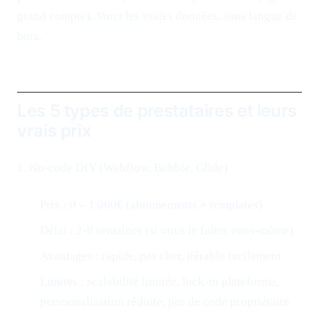
grand compte). Voici les vraies données, sans langue de
bois.
Les 5 types de prestataires et leurs
vrais prix
1. No-code DIY (Webflow, Bubble, Glide)
Prix : 0 – 1 000€ (abonnements + templates)
Délai : 2-8 semaines (si vous le faites vous-même)
Avantages : rapide, pas cher, itérable facilement
Limites : scalabilité limitée, lock-in plateforme,
personnalisation réduite, pas de code propriétaire