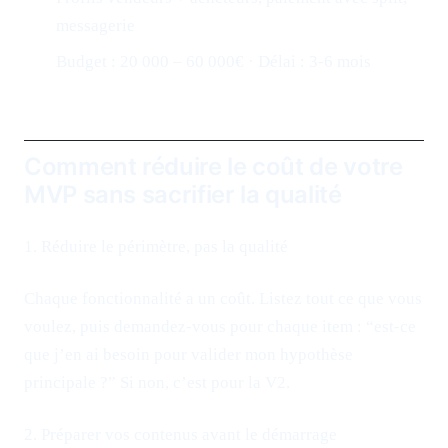
messagerie
Budget : 20 000 – 60 000€ · Délai : 3-6 mois
Comment réduire le coût de votre
MVP sans sacrifier la qualité
1. Réduire le périmètre, pas la qualité
Chaque fonctionnalité a un coût. Listez tout ce que vous
voulez, puis demandez-vous pour chaque item : “est-ce
que j’en ai besoin pour valider mon hypothèse
principale ?” Si non, c’est pour la V2.
2. Préparer vos contenus avant le démarrage