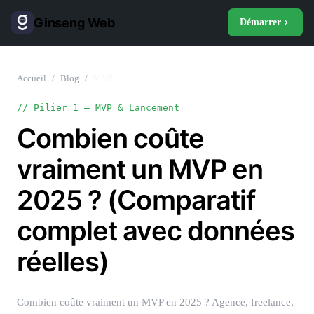
Ginseng Web
Démarrer
Accueil
/
Blog
/
MVP
//
Pilier 1 — MVP & Lancement
Combien coûte
vraiment un MVP en
2025 ? (Comparatif
complet avec données
réelles)
Combien coûte vraiment un MVP en 2025 ? Agence, freelance,