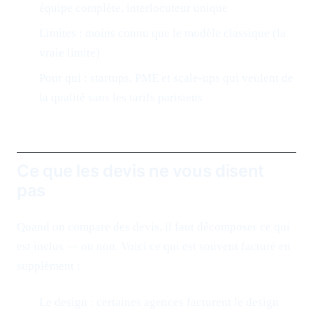
équipe complète, interlocuteur unique
Limites : moins connu que le modèle classique (la
vraie limite)
Pour qui : startups, PME et scale-ups qui veulent de
la qualité sans les tarifs parisiens
Ce que les devis ne vous disent
pas
Quand on compare des devis, il faut décomposer ce qui
est inclus — ou non. Voici ce qui est souvent facturé en
supplément :
Le design : certaines agences facturent le design