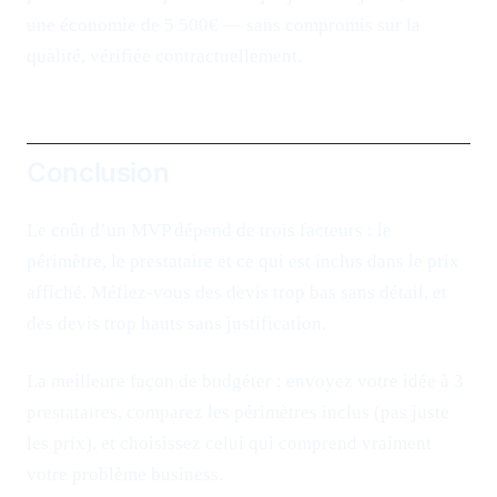
une économie de 5 500€ — sans compromis sur la
qualité, vérifiée contractuellement.
Conclusion
Le coût d’un MVP dépend de trois facteurs : le
périmètre, le prestataire et ce qui est inclus dans le prix
affiché. Méfiez-vous des devis trop bas sans détail, et
des devis trop hauts sans justification.
La meilleure façon de budgéter : envoyez votre idée à 3
prestataires, comparez les périmètres inclus (pas juste
les prix), et choisissez celui qui comprend vraiment
votre problème business.