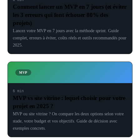
Comment lancer un MVP en 7 jours (et éviter
les 3 erreurs qui font échouer 80% des
projets)
Lancez votre MVP en 7 jours avec la méthode sprint. Guide
complet, erreurs à éviter, coûts réels et outils recommandés pour
2025.
MVP
6 min
MVP vs site vitrine : lequel choisir pour votre
projet en 2025 ?
MVP ou site vitrine ? On compare les deux options selon votre
stade, votre budget et vos objectifs. Guide de décision avec
exemples concrets.