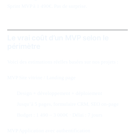
Sprint MVP à 1 490€. Pas de surprise.
Le vrai coût d’un MVP selon le
périmètre
Voici des estimations réelles basées sur nos projets :
MVP Site vitrine / Landing page
Design + développement + déploiement
Jusqu’à 5 pages, formulaire CRM, SEO on-page
Budget : 1 490 – 3 000€ · Délai : 7 jours
MVP Application avec authentification