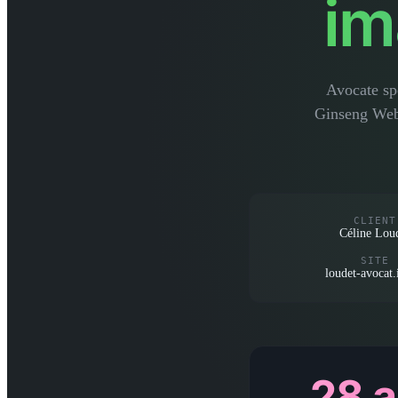
im
Avocate spé
Ginseng Web 
CLIENT
Céline Lou
SITE
loudet-avocat
28 