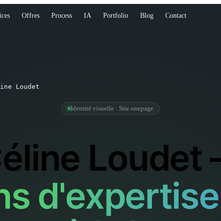
ices
Offres
Process
IA
Portfolio
Blog
Contact
ine Loudet
Identité visuelle · Site onepage
éline Loudet
ns d'expertise