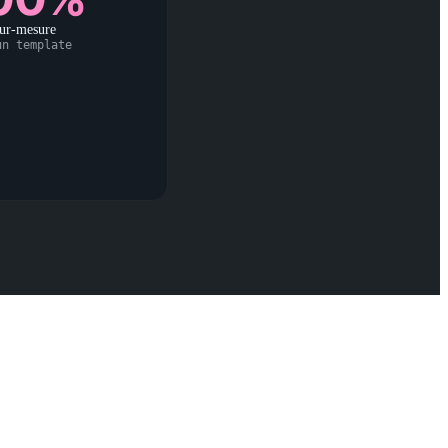
ur-mesure
un template