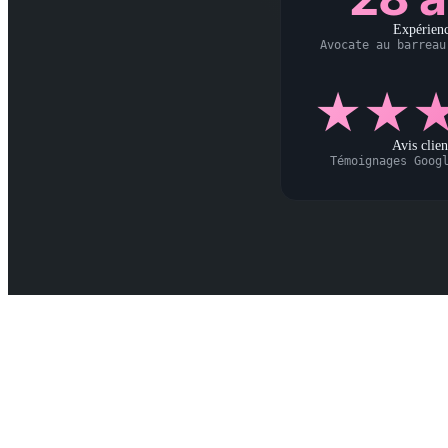
Expérien
Avocate au barreau
★★
Avis clien
Témoignages Goog