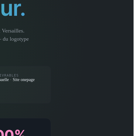
ur.
 Versailles.
— du logotype
IVRABLES
suelle · Site onepage
00%