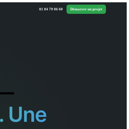
01 84 79 06 60
Démarrer un projet
 —
. Une