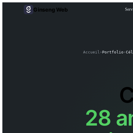
Ginseng Web
Serv
Accueil
›
Portfolio
›
Cél
C
28 a