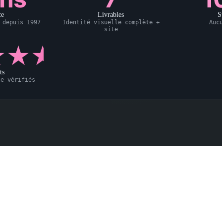
ce
Livrables
S
 depuis 1997
Identité visuelle complète +
Auc
site
★★★
ts
le vérifiés