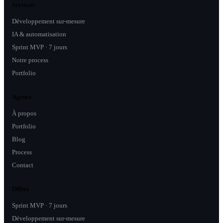
Services
Développement sur-mesure
IA & automatisation
Sprint MVP · 7 jours
Notre process
Portfolio
Agence
À propos
Portfolio
Blog
Process
Contact
Offres
Sprint MVP · 7 jours
Développement sur-mesure