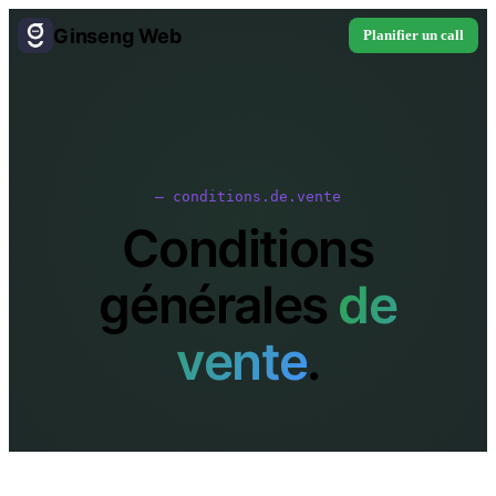
Ginseng Web
Planifier un call
— conditions.de.vente
Conditions
générales
de
vente
.