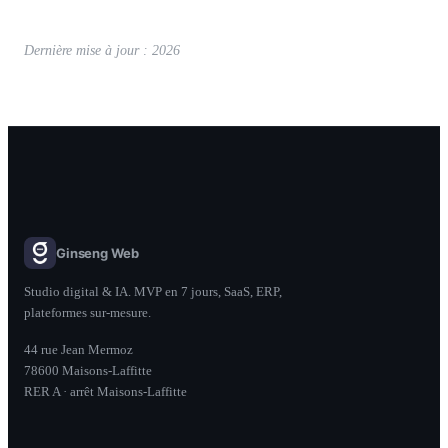
Dernière mise à jour : 2026
Ginseng Web
Studio digital & IA. MVP en 7 jours, SaaS, ERP,
plateformes sur-mesure.
44 rue Jean Mermoz
78600 Maisons-Laffitte
RER A · arrêt Maisons-Laffitte