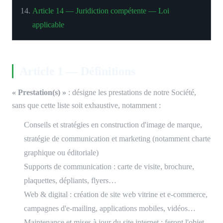
Article 14 — Juridiction compétente — Loi
applicable
Article 1 — Définitions
« Prestation(s) »
: désigne les prestations de notre Société,
sans que cette liste soit exhaustive, notamment :
Conseils et stratégies en construction d'image de marque,
stratégie de communication et marketing (notamment charte
graphique ou éditoriale)
Supports de communication : carte de visite, brochure,
plaquettes, dépliants, flyers…
Web & digital : création de site web vitrine et e-commerce,
campagnes d'e-mailing, applications mobiles, vidéos…
Maintenance et mises à jour du site internet : feront l'objet