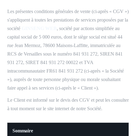
Les présentes conditions générales de vente (ci-après « CGV »)
s'appliquent à toutes les prestations de services proposées par la
société
GINSENG WEB
, société par actions simplifiée au
capital social de 5 000 euros, dont le siège social est situé 44
rue Jean Mermoz, 78600 Maisons-Laffitte, immatriculée au
RCS de Versailles sous le numéro 841 931 272, SIREN 841
931 272, SIRET 841 931 272 00022 et TVA
intracommunautaire FR61 841 931 272 (ci-après « la Société
»), auprès de toute personne physique ou morale souhaitant
faire appel à ses services (ci-après le « Client »).
Le Client est informé sur le devis des CGV et peut les consulter
à tout moment sur le site internet de notre Société.
Sommaire