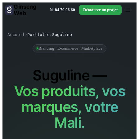
Ginseng
01 84 79 06 60
Démarrer un projet
Web
Accueil
›
Portfolio
›
Suguline
Branding · E-commerce · Marketplace
Suguline —
Vos produits, vos
marques, votre
Mali.