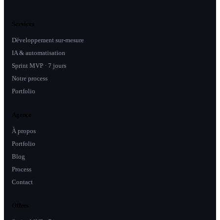
Services
Développement sur-mesure
IA & automatisation
Sprint MVP · 7 jours
Notre process
Portfolio
Agence
À propos
Portfolio
Blog
Process
Contact
Offres