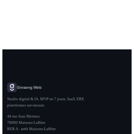
SAAS · PLATEFORME B2B
Kadosport
Un écosystème complet en 1 mois.
Voir le cas
Ginseng Web
Studio digital & IA. MVP en 7 jours, SaaS, ERP,
plateformes sur-mesure.
44 rue Jean Mermoz
78600 Maisons-Laffitte
RER A · arrêt Maisons-Laffitte