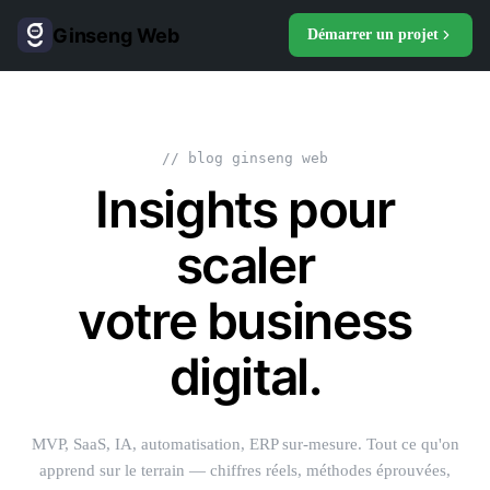
Ginseng Web
Démarrer un projet
// blog ginseng web
Insights pour
scaler
votre business
digital.
MVP, SaaS, IA, automatisation, ERP sur-mesure. Tout ce qu'on
apprend sur le terrain — chiffres réels, méthodes éprouvées,