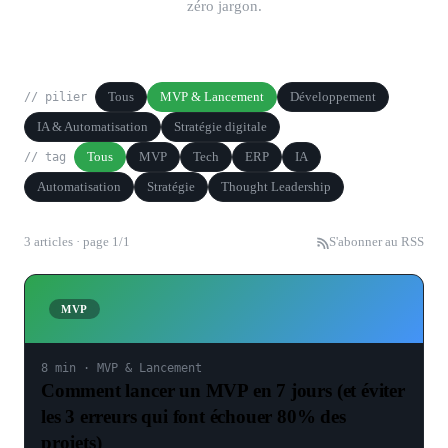
zéro jargon.
Tous
MVP & Lancement
Développement
// pilier
IA & Automatisation
Stratégie digitale
Tous
MVP
Tech
ERP
IA
// tag
Automatisation
Stratégie
Thought Leadership
3
article
s
· page
1
/
1
S'abonner au RSS
MVP
8 min
·
MVP & Lancement
Comment lancer un MVP en 7 jours (et éviter
les 3 erreurs qui font échouer 80% des
projets)