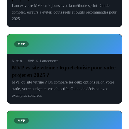
Lancez votre MVP en 7 jours avec la méthode sprint. Guide
complet, erreurs à éviter, coûts réels et outils recommandés pour
2025.
MVP
6 min
·
MVP & Lancement
MVP vs site vitrine : lequel choisir pour votre
projet en 2025 ?
MVP ou site vitrine ? On compare les deux options selon votre
stade, votre budget et vos objectifs. Guide de décision avec
exemples concrets.
MVP