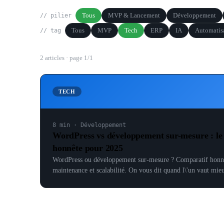
Tous
MVP & Lancement
Développement
// pilier
Tous
MVP
Tech
ERP
IA
Automatis
// tag
2
article
s
· page
1
/
1
TECH
8 min
·
Développement
WordPress vs développement sur-mesure : le 
honnête pour 2025
WordPress ou développement sur-mesure ? Comparatif honnê
maintenance et scalabilité. On vous dit quand l\'un vaut mieu