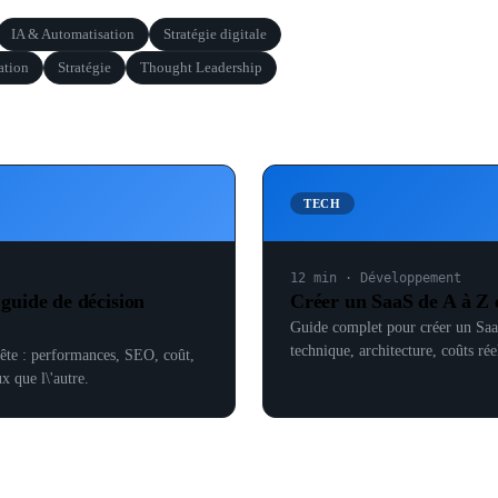
IA & Automatisation
Stratégie digitale
ation
Stratégie
Thought Leadership
TECH
12 min
·
Développement
guide de décision
Créer un SaaS de A à Z 
Guide complet pour créer un SaaS
technique, architecture, coûts réel
te : performances, SEO, coût,
x que l\'autre.