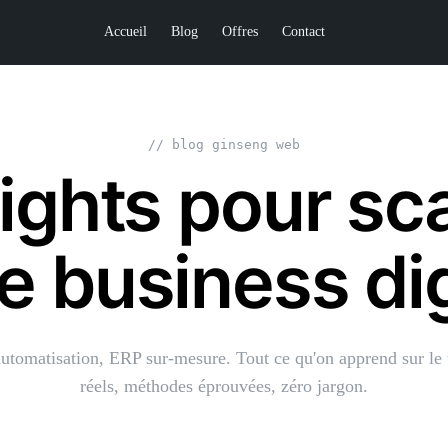
Accueil
Blog
Offres
Contact
// blog ginseng web
ights pour sc
e business dig
tomatisation, ERP sur-mesure. Tout ce qu'on apprend sur le 
réels, méthodes éprouvées, zéro jargon.