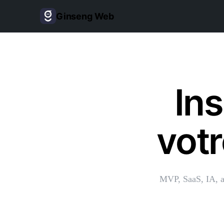
Ginseng Web
Ins
votr
MVP, SaaS, IA, au