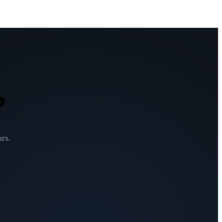
?
rs.