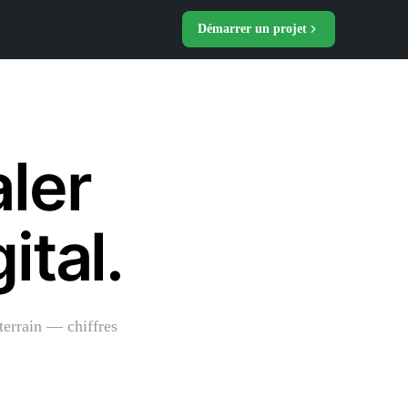
Démarrer un projet
aler
ital.
terrain — chiffres