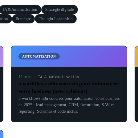
IA & Automatisation
Stratégie digitale
ation
Stratégie
Thought Leadership
AUTOMATISATION
11 min
·
IA & Automatisation
5 workflows n8n concrets pour automatiser
votre business (avec schémas)
5 workflows n8n concrets pour automatiser votre business
en 2025 : lead management, CRM, facturation, SAV et
reporting. Schémas et code inclus.