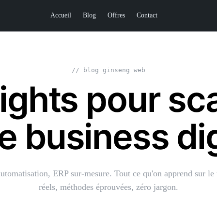
Accueil
Blog
Offres
Contact
// blog ginseng web
ights pour sc
e business dig
tomatisation, ERP sur-mesure. Tout ce qu'on apprend sur le 
réels, méthodes éprouvées, zéro jargon.