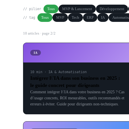
Tous
MVP & Lancement
Développement
// pilier
Tous
MVP
Tech
ERP
IA
Automatis
// tag
10
article
s
· page
2
/
2
IA
10 min
·
IA & Automatisation
Intégrer l\'IA dans son business en 2025 :
le guide concret pour dirigeants
Comment intégrer l\'IA dans votre business en 2025 ? Cas
d\'usage concrets, ROI mesurables, outils recommandés et
erreurs à éviter. Guide pour dirigeants non-techniques.