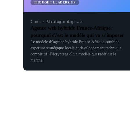
THOUGHT LEADERSHIP
7 min
·
Stratégie digitale
Agence web hybride France-Afrique :
pourquoi c\'est le modèle qui va s\'imposer
Le modèle d\'agence hybride France-Afrique combine
expertise stratégique locale et développement technique
compétitif. Décryptage d\'un modèle qui redéfinit le
marché.