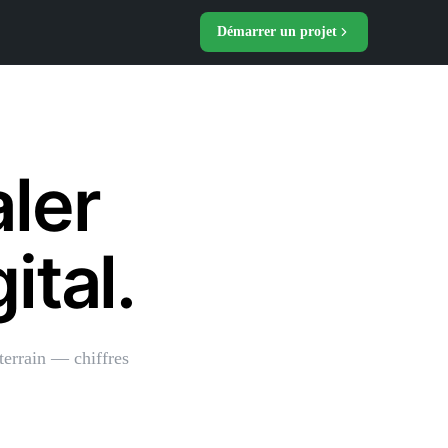
Démarrer un projet
aler
ital.
terrain — chiffres