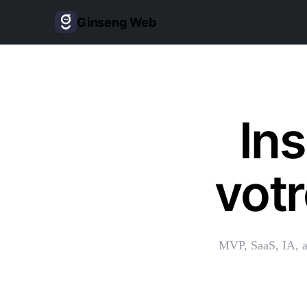
Ginseng Web
Ins
votr
MVP, SaaS, IA, au