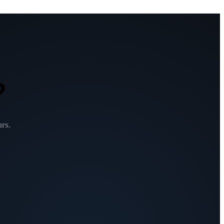
?
rs.