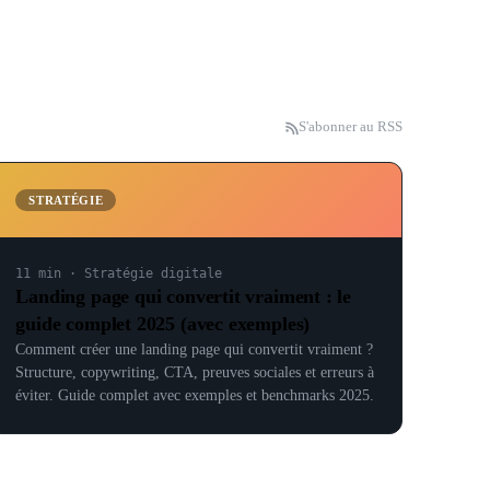
S'abonner au RSS
STRATÉGIE
11 min
·
Stratégie digitale
Landing page qui convertit vraiment : le
guide complet 2025 (avec exemples)
Comment créer une landing page qui convertit vraiment ?
Structure, copywriting, CTA, preuves sociales et erreurs à
éviter. Guide complet avec exemples et benchmarks 2025.